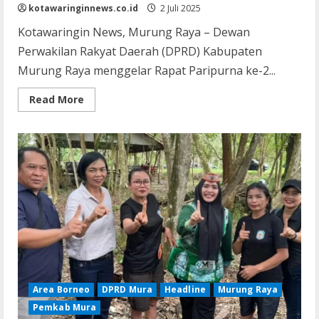
kotawaringinnews.co.id
2 Juli 2025
Kotawaringin News, Murung Raya – Dewan
Perwakilan Rakyat Daerah (DPRD) Kabupaten
Murung Raya menggelar Rapat Paripurna ke-2...
Read
Read More
more
about
DPRD
Mura
Gelar
Rapat
Paripurna
Ke-
2
Masa
Sidang
II
2025
Area Borneo
DPRD Mura
Headline
Murung Raya
Pemkab Mura