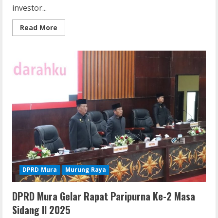
investor...
Read
Read More
more
about
Pemkab
Mura
Tingkatkan
Sinergitas
dengan
Investor
DPRD Mura
Murung Raya
DPRD Mura Gelar Rapat Paripurna Ke-2 Masa
Sidang II 2025