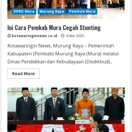
DPRD Mura
Murung Raya
Pemkab Mura
Ini Cara Pemkab Mura Cegah Stunting
kotawaringinnews.co.id
8 Mei 2025
Kotawaringin News, Murung Raya – Pemerintah
Kabupaten (Pemkab) Murung Raya (Mura) melalui
Dinas Pendidikan dan Kebudayaan (Disdikbud)...
Read
Read More
more
about
Ini
Cara
Pemkab
Mura
Cegah
Stunting