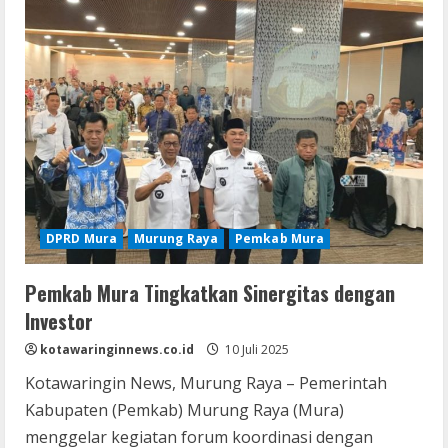
Bullying
di
Murung
Raya
DPRD Mura
Murung Raya
Pemkab Mura
Pemkab Mura Tingkatkan Sinergitas dengan
Investor
kotawaringinnews.co.id
10 Juli 2025
Kotawaringin News, Murung Raya – Pemerintah
Kabupaten (Pemkab) Murung Raya (Mura)
menggelar kegiatan forum koordinasi dengan