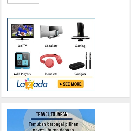
more
about
DPRD
Mura
Gelar
Rapat
Penyerahan
Sejumlah
Raperda