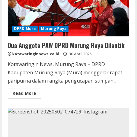
DPRD Mura
Murung Raya
Dua Anggota PAW DPRD Murung Raya Dilantik
kotawaringinnews.co.id
30 April 2025
Kotawaringin News, Murung Raya – DPRD
Kabupaten Murung Raya (Mura) menggelar rapat
paripurna dalam rangka pengucapan sumpah...
Read
Read More
more
about
Dua
Anggota
PAW
DPRD
Murung
Raya
Dilantik