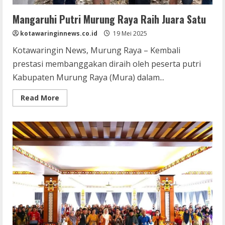
Mangaruhi Putri Murung Raya Raih Juara Satu
kotawaringinnews.co.id
19 Mei 2025
Kotawaringin News, Murung Raya – Kembali
prestasi membanggakan diraih oleh peserta putri
Kabupaten Murung Raya (Mura) dalam...
Read
Read More
more
about
Mangaruhi
Putri
Murung
Raya
Raih
Juara
Satu