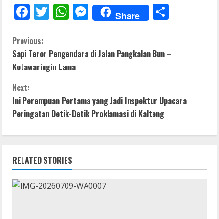
F
T
W
M
S
Share
ac
w
h
e
h
e
itt
at
ss
ar
C
Previous:
Sapi Teror Pengendara di Jalan Pangkalan Bun –
b
er
s
e
e
o
Kotawaringin Lama
o
A
n
n
o
p
g
Next:
t
Ini Perempuan Pertama yang Jadi Inspektur Upacara
k
p
er
Peringatan Detik-Detik Proklamasi di Kalteng
i
n
RELATED STORIES
u
e
R