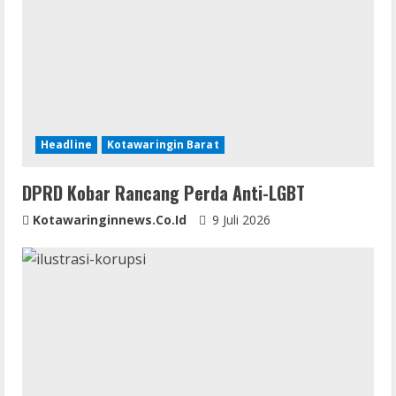
e
a
d
i
Headline
Kotawaringin Barat
n
DPRD Kobar Rancang Perda Anti-LGBT
g
Kotawaringinnews.co.id
9 Juli 2026