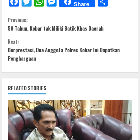
F
T
W
M
S
Share
ac
w
h
e
h
e
itt
at
ss
ar
C
Previous:
58 Tahun, Kobar tak Miliki Batik Khas Daerah
b
er
s
e
e
o
o
A
n
Next:
n
o
p
g
Berprestasi, Dua Anggota Polres Kobar Ini Dapatkan
t
Penghargaan
k
p
er
i
n
RELATED STORIES
u
e
R