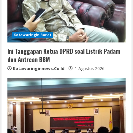
e
a
d
i
Kotawaringin Barat
n
Ini Tanggapan Ketua DPRD soal Listrik Padam
dan Antrean BBM
g
Kotawaringinnews.co.id
1 Agustus 2026