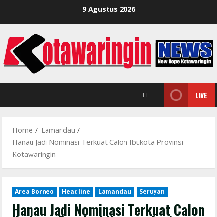
Skip
9 Agustus 2026
to
content
LIVE
Home
Lamandau
Hanau Jadi Nominasi Terkuat Calon Ibukota Provinsi
Kotawaringin
Area Borneo
Headline
Lamandau
Seruyan
Hanau Jadi Nominasi Terkuat Calon