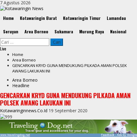
Skip
7 Agustus 2026
to
content
Primary
Home
Kotawaringin Barat
Kotawaringin Timur
Lamandau
Menu
Seruyan
Area Borneo
Sukamara
Murung Raya
Nasional
Cari
untuk:
Live
Home
Area Borneo
GENCARKAN KRYD GUNA MENDUKUNG PILKADA AMAN POLSEK
AWANG LAKUKAN INI
Area Borneo
Headline
GENCARKAN KRYD GUNA MENDUKUNG PILKADA AMAN
POLSEK AWANG LAKUKAN INI
Kotawaringinnews.co.id
19 September 2020