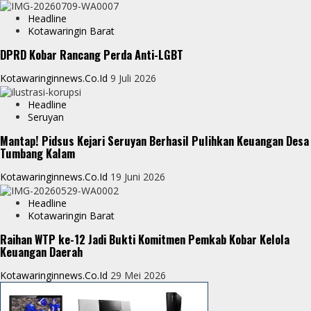
p
g
Headline
e
Kotawaringin Barat
e
DPRD Kobar Rancang Perda Anti-LGBT
r
Kotawaringinnews.co.id
9 Juli 2026
Headline
Seruyan
Mantap! Pidsus Kejari Seruyan Berhasil Pulihkan Keuangan Desa
Tumbang Kalam
Kotawaringinnews.co.id
19 Juni 2026
Headline
Kotawaringin Barat
Raihan WTP ke-12 Jadi Bukti Komitmen Pemkab Kobar Kelola
Keuangan Daerah
Kotawaringinnews.co.id
29 Mei 2026