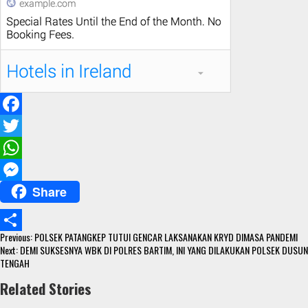
F
a
T
c
w
W
Share
e
i
h
M
b
t
a
e
Continue
o
t
t
s
Previous:
POLSEK PATANGKEP TUTUI GENCAR LAKSANAKAN KRYD DIMASA PANDEMI
S
Reading
Next:
DEMI SUKSESNYA WBK DI POLRES BARTIM, INI YANG DILAKUKAN POLSEK DUSUN
o
e
s
s
TENGAH
h
k
r
A
e
Related Stories
a
p
n
r