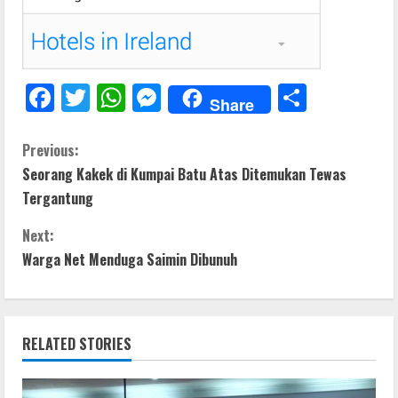
F
T
W
M
S
Share
ac
w
h
e
h
e
itt
at
ss
ar
C
Previous:
Seorang Kakek di Kumpai Batu Atas Ditemukan Tewas
b
er
s
e
e
o
Tergantung
o
A
n
n
o
p
g
Next:
t
Warga Net Menduga Saimin Dibunuh
k
p
er
i
n
RELATED STORIES
u