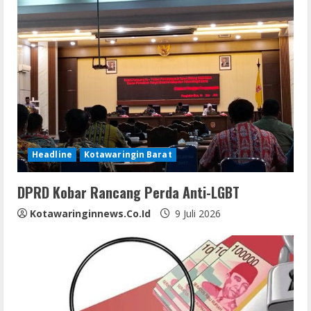
e
R
e
a
d
i
Headline
Kotawaringin Barat
n
DPRD Kobar Rancang Perda Anti-LGBT
g
Kotawaringinnews.co.id
9 Juli 2026