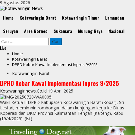
Skip
9 Agustus 2026
to
content
Primary
Home
Kotawaringin Barat
Kotawaringin Timur
Lamandau
Menu
Seruyan
Area Borneo
Sukamara
Murung Raya
Nasional
Cari
untuk:
Live
Home
Kotawaringin Barat
DPRD Kobar Kawal Implementasi Inpres 9/2025
Kotawaringin Barat
DPRD Kobar Kawal Implementasi Inpres 9/2025
Kotawaringinnews.co.id
19 April 2025
Wakil Ketua II DPRD Kabupaten Kotawaringin Barat (Kobar), Sri
Lestari, memimpin rombongan dalam kunjungan kerja ke Dinas
Koperasi dan UKM Provinsi Kalimantan Tengah (Kalteng), Rabu
(19/4/2025). (Ist)