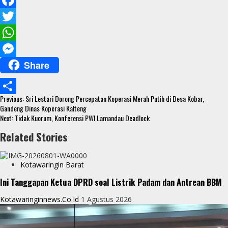
F
a
T
c
w
W
Share
e
i
h
M
b
t
a
e
Continue
o
t
t
s
Previous:
Sri Lestari Dorong Percepatan Koperasi Merah Putih di Desa Kobar,
S
Reading
Gandeng Dinas Koperasi Kalteng
o
e
s
s
Next:
Tidak Kuorum, Konferensi PWI Lamandau Deadlock
h
k
r
A
e
Related Stories
a
p
n
r
p
g
Kotawaringin Barat
e
e
Ini Tanggapan Ketua DPRD soal Listrik Padam dan Antrean BBM
r
Kotawaringinnews.co.id
1 Agustus 2026