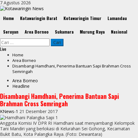
Skip
7 Agustus 2026
to
content
Primary
Home
Kotawaringin Barat
Kotawaringin Timur
Lamandau
Menu
Seruyan
Area Borneo
Sukamara
Murung Raya
Nasional
Cari
untuk:
Live
Home
Area Borneo
Disambangi Hamdhani, Penerima Bantuan Sapi Brahman Cross
Semringah
Area Borneo
Headline
Disambangi Hamdhani, Penerima Bantuan Sapi
Brahman Cross Semringah
KNews-1
21 Desember 2017
Anggota Komisi IV DPR RI Hamdhani saat menyambangi Kelompok
Tani Mandiri yang berlokasi di Kelurahan Sei Gohong, Kecamatan
Bukit Batu, Kota Palangka Raya. (Foto: Dewantara)