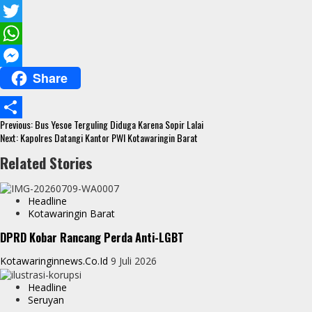
F
a
T
c
w
W
Share
e
i
h
M
b
t
a
e
Continue
o
t
t
s
Previous:
Bus Yesoe Terguling Diduga Karena Sopir Lalai
S
Reading
Next:
Kapolres Datangi Kantor PWI Kotawaringin Barat
o
e
s
s
h
Related Stories
k
r
A
e
a
p
n
r
Headline
p
g
Kotawaringin Barat
e
e
DPRD Kobar Rancang Perda Anti-LGBT
r
Kotawaringinnews.co.id
9 Juli 2026
Headline
Seruyan