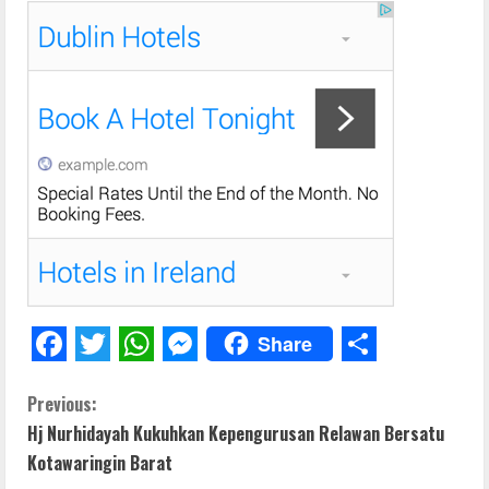
Share
F
T
W
M
S
C
a
w
h
e
h
Previous:
Hj Nurhidayah Kukuhkan Kepengurusan Relawan Bersatu
c
i
a
s
a
o
Kotawaringin Barat
e
t
t
s
r