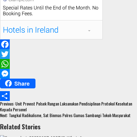
F
a
T
c
w
W
Share
e
i
h
M
b
t
a
e
Continue
o
t
t
s
Previous:
Unit Provost Polsek Rungan Laksanakan Pendisiplinan Protokol Kesehatan
S
Reading
Kepada Personel
o
e
s
s
Next:
Tangkal Radikalisme, Sat Binmas Polres Gumas Sambangi Tokoh Masyarakat
h
k
r
A
e
Related Stories
a
p
n
r