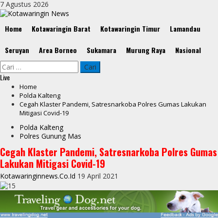
Skip
7 Agustus 2026
to
content
Primary
Home
Kotawaringin Barat
Kotawaringin Timur
Lamandau
Menu
Seruyan
Area Borneo
Sukamara
Murung Raya
Nasional
Cari
untuk:
Live
Home
Polda Kalteng
Cegah Klaster Pandemi, Satresnarkoba Polres Gumas Lakukan
Mitigasi Covid-19
Polda Kalteng
Polres Gunung Mas
Cegah Klaster Pandemi, Satresnarkoba Polres Gumas
Lakukan Mitigasi Covid-19
Kotawaringinnews.co.id
19 April 2021