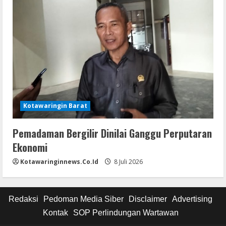
Kotawaringin Barat
Pemadaman Bergilir Dinilai Ganggu Perputaran
Ekonomi
Kotawaringinnews.co.id
8 Juli 2026
Redaksi
Pedoman Media Siber
Disclaimer
Advertising
Kontak
SOP Perlindungan Wartawan