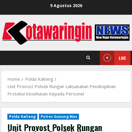
Skip
9 Agustus 2026
to
content
LIVE
Home
Polda Kalteng
Unit Provost Polsek Rungan Laksanakan Pendisiplinan
Protokol Kesehatan Kepada Personel
Polda Kalteng
Polres Gunung Mas
Unit Provost Polsek Rungan