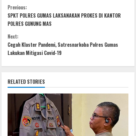
e
itt
at
ss
ar
C
Previous:
SPKT POLRES GUMAS LAKSANAKAN PROKES DI KANTOR
b
er
s
e
e
o
POLRES GUNUNG MAS
o
A
n
n
o
p
g
Next:
t
Cegah Klaster Pandemi, Satresnarkoba Polres Gumas
k
p
er
Lakukan Mitigasi Covid-19
i
n
RELATED STORIES
u
e
R
e