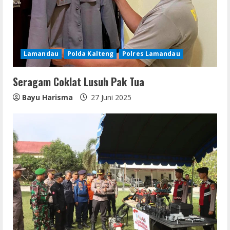
a
d
i
Lamandau
Polda Kalteng
Polres Lamandau
n
Seragam Coklat Lusuh Pak Tua
g
Bayu Harisma
27 Juni 2025