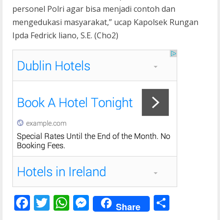
personel Polri agar bisa menjadi contoh dan
mengedukasi masyarakat,” ucap Kapolsek Rungan
Ipda Fedrick liano, S.E. (Cho2)
F
T
W
M
S
Share
ac
w
h
e
h