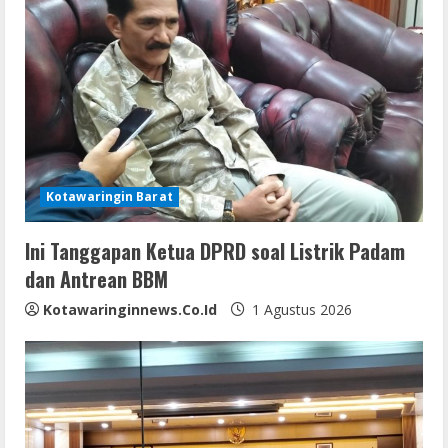
R
e
a
d
i
Kotawaringin Barat
n
Ini Tanggapan Ketua DPRD soal Listrik Padam
g
dan Antrean BBM
Kotawaringinnews.co.id
1 Agustus 2026