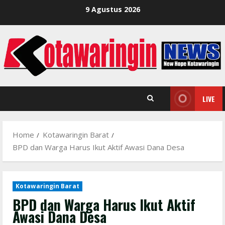
Skip
9 Agustus 2026
to
content
LIVE
Home
Kotawaringin Barat
BPD dan Warga Harus Ikut Aktif Awasi Dana Desa
Kotawaringin Barat
BPD dan Warga Harus Ikut Aktif
Awasi Dana Desa