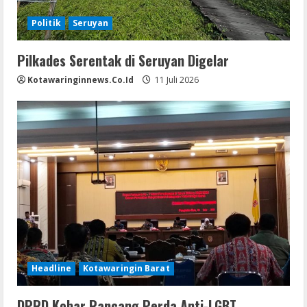
Politik
Seruyan
Pilkades Serentak di Seruyan Digelar
Kotawaringinnews.co.id
11 Juli 2026
Headline
Kotawaringin Barat
DPRD Kobar Rancang Perda Anti-LGBT