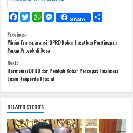
F
T
W
M
S
Share
ac
w
h
e
h
e
itt
at
ss
ar
C
Previous:
Minim Transparansi, DPRD Kobar Ingatkan Pentingnya
b
er
s
e
e
o
Papan Proyek di Desa
o
A
n
n
o
p
g
Next:
t
Harmonisi DPRD dan Pemkab Kobar Percepat Finalisasi
k
p
er
Enam Ranperda Krusial
i
n
RELATED STORIES
u
e