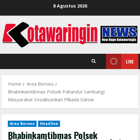
Skip
8 Agustus 2026
to
content
LIVE
Home
Area Borneo
Bhabinkamtibmas Polsek Pahandut Sambangi
Masyarakat Sosialisasikan Pilkada Damai
Area Borneo
Headline
Bhabinkamtibmas Polsek