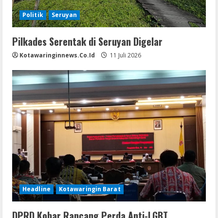
Politik
Seruyan
Pilkades Serentak di Seruyan Digelar
Kotawaringinnews.co.id
11 Juli 2026
Headline
Kotawaringin Barat
DPRD Kobar Rancang Perda Anti-LGBT