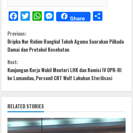
F
T
W
M
S
Share
ac
w
h
e
h
e
itt
at
ss
ar
C
Previous:
Bripka Nur Rohim Rangkul Tokoh Agama Suarakan Pilkada
b
er
s
e
e
o
Damai dan Protokol Kesehatan
o
A
n
n
o
p
g
Next:
t
Kunjungan Kerja Wakil Menteri LHK dan Komisi IV DPR-RI
k
p
er
ke Lamandau, Personil CRT Wolf Lakukan Sterilisasi
i
n
RELATED STORIES
u
e