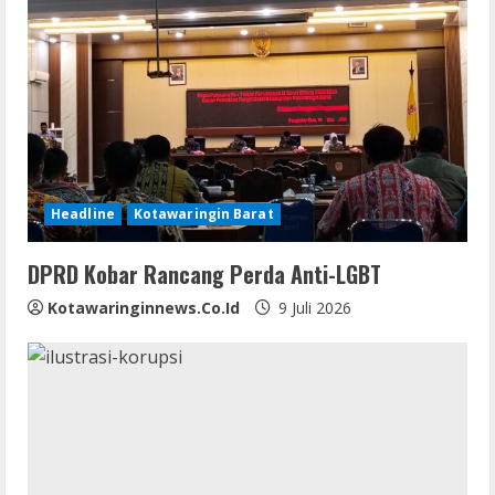
R
e
a
d
i
Headline
Kotawaringin Barat
n
DPRD Kobar Rancang Perda Anti-LGBT
g
Kotawaringinnews.co.id
9 Juli 2026