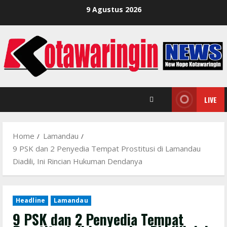
Skip
9 Agustus 2026
to
content
LIVE
Home
Lamandau
9 PSK dan 2 Penyedia Tempat Prostitusi di Lamandau
Diadili, Ini Rincian Hukuman Dendanya
Headline
Lamandau
9 PSK dan 2 Penyedia Tempat