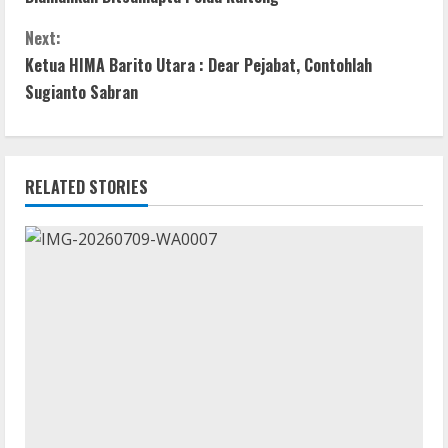
o
A
n
n
o
p
g
Next:
t
Ketua HIMA Barito Utara : Dear Pejabat, Contohlah
k
p
er
Sugianto Sabran
i
n
RELATED STORIES
u
e
R
e
a
d