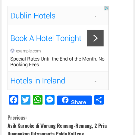
F
T
W
M
S
Share
ac
w
h
e
h
e
itt
at
ss
ar
C
Previous:
Asik Karaoke di Warung Remang-Remang, 2 Pria
b
er
s
e
e
o
Diamankan Ditsamapta Polda Kalteng