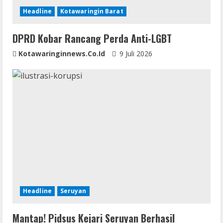
i
Headline
Kotawaringin Barat
n
DPRD Kobar Rancang Perda Anti-LGBT
g
Kotawaringinnews.co.id
9 Juli 2026
Headline
Seruyan
Mantap! Pidsus Kejari Seruyan Berhasil