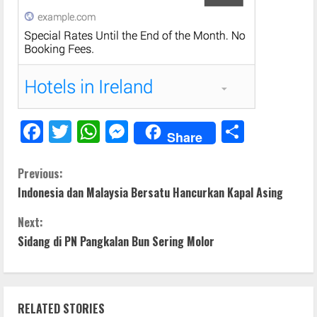
F
T
W
M
S
Share
ac
w
h
e
h
e
itt
at
ss
ar
C
Previous:
Indonesia dan Malaysia Bersatu Hancurkan Kapal Asing
b
er
s
e
e
o
o
A
n
Next:
n
o
p
g
Sidang di PN Pangkalan Bun Sering Molor
t
k
p
er
i
RELATED STORIES