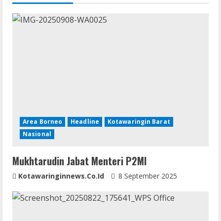
n
u
e
R
e
a
Area Borneo
Headline
Kotawaringin Barat
d
Nasional
i
Mukhtarudin Jabat Menteri P2MI
n
Kotawaringinnews.co.id
8 September 2025
g