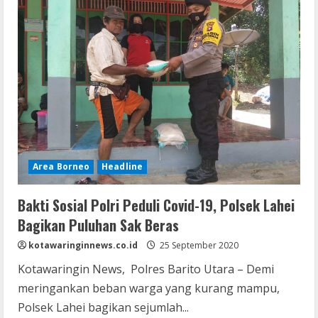
Ikuti
Bakti
Sosial
Dan
Deklarasi
Damai
Dalam
Rangka
Pilkada
Kalteng
Tahun
2020
Area Borneo
Headline
Bakti Sosial Polri Peduli Covid-19, Polsek Lahei
Bagikan Puluhan Sak Beras
kotawaringinnews.co.id
25 September 2020
Kotawaringin News, Polres Barito Utara – Demi
meringankan beban warga yang kurang mampu,
Polsek Lahei bagikan sejumlah...