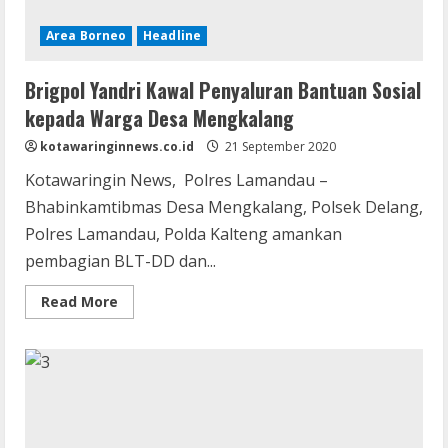
Area Borneo
Headline
Brigpol Yandri Kawal Penyaluran Bantuan Sosial
kepada Warga Desa Mengkalang
kotawaringinnews.co.id
21 September 2020
Kotawaringin News, Polres Lamandau –
Bhabinkamtibmas Desa Mengkalang, Polsek Delang,
Polres Lamandau, Polda Kalteng amankan
pembagian BLT-DD dan...
Read
Read More
more
about
Brigpol
Yandri
Kawal
Penyaluran
Bantuan
Sosial
kepada
Warga