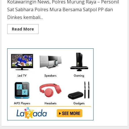
Kotawaringin News, Polres Murung Raya – Personil
Sat Sabhara Polres Mura Bersama Satpol PP dan
Dinkes kembali...
Read
Read More
more
about
Gelar
Operasi
Yustisi,
Satsabhara
Polres
Mura
Bersama
Tim
Gabungan
Tindak
Pelanggar
Yang
Tidak
Pakai
Masker