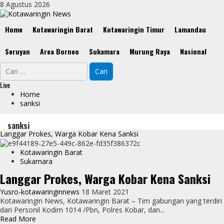
Skip
8 Agustus 2026
to
content
Primary
Home
Kotawaringin Barat
Kotawaringin Timur
Lamandau
Menu
Seruyan
Area Borneo
Sukamara
Murung Raya
Nasional
Cari
untuk:
Live
Home
sanksi
sanksi
Langgar Prokes, Warga Kobar Kena Sanksi
Kotawaringin Barat
Sukamara
Langgar Prokes, Warga Kobar Kena Sanksi
Yusro-kotawaringinnews
18 Maret 2021
Kotawaringin News, Kotawaringin Barat – Tim gabungan yang terdiri
dari Personil Kodim 1014 /Pbn, Polres Kobar, dan...
Read
Read More