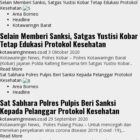
more
Selain Memberi Sanksi, Satgas Yustisi Kobar Tetap Edukasi Protokol
about
Kesehatan
Langgar
Area Borneo
Prokes,
Headline
Warga
Kotawaringin Barat
Kobar
Selain Memberi Sanksi, Satgas Yustisi Kobar
Kena
Tetap Edukasi Protokol Kesehatan
Sanksi
kotawaringinnews.co.id
3 Oktober 2020
Kotawaringin News, Polres Kobar – Polres Kotawaringin Barat
(Kobar) jajaran Polda Kalteng Bersama tim Satgas Yustisi Kobar...
Read
Read More
more
Sat Sabhara Polres Pulpis Beri Sanksi Kepada Pelanggar Protokol
about
Kesehatan
Selain
Area Borneo
Memberi
Headline
Sanksi,
Sat Sabhara Polres Pulpis Beri Sanksi
Satgas
Kepada Pelanggar Protokol Kesehatan
Yustisi
Kobar
kotawaringinnews.co.id
29 September 2020
Tetap
Kotawaringin News, Polres Pulang Pisau – Untuk mencegah dan
Edukasi
menekan penyebaran virus corona disease 2019 (Covid -19),...
Protokol
Read
Read More
Kesehatan