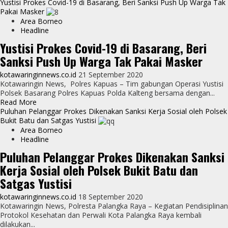
more
Yustisi Prokes Covid-19 di Basarang, Beri Sanksi Push Up Warga Tak
about
Pakai Masker
Sat
Area Borneo
Sabhara
Headline
Polres
Yustisi Prokes Covid-19 di Basarang, Beri
Pulpis
Sanksi Push Up Warga Tak Pakai Masker
Beri
Sanksi
kotawaringinnews.co.id
21 September 2020
Kepada
Kotawaringin News, Polres Kapuas – Tim gabungan Operasi Yustisi
Pelanggar
Polsek Basarang Polres Kapuas Polda Kalteng bersama dengan...
Protokol
Read
Read More
Kesehatan
more
Puluhan Pelanggar Prokes Dikenakan Sanksi Kerja Sosial oleh Polsek
about
Bukit Batu dan Satgas Yustisi
Yustisi
Area Borneo
Prokes
Headline
Covid-
Puluhan Pelanggar Prokes Dikenakan Sanksi
19
Kerja Sosial oleh Polsek Bukit Batu dan
di
Basarang,
Satgas Yustisi
Beri
Sanksi
kotawaringinnews.co.id
18 September 2020
Push
Kotawaringin News, Polresta Palangka Raya – Kegiatan Pendisiplinan
Up
Protokol Kesehatan dan Perwali Kota Palangka Raya kembali
Warga
dilakukan...