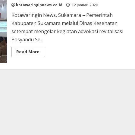
kotawaringinnews.co.id
12 Januari 2020
Kotawaringin News, Sukamara – Pemerintah
Kabupaten Sukamara melalui Dinas Kesehatan
setempat mengelar kegiatan advokasi revitalisasi
Posyandu Se...
Read
Read More
more
about
Posyandu
di
Sukamara
Harus
Mandiri