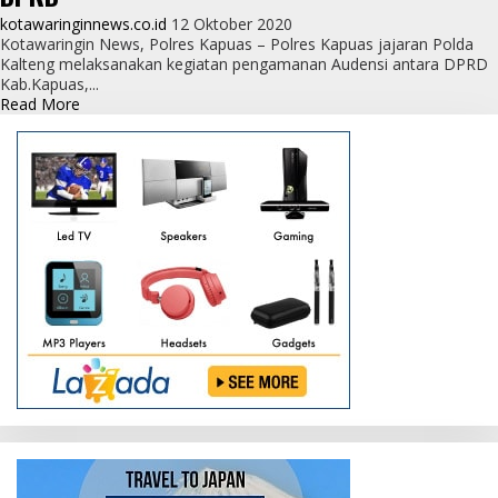
kotawaringinnews.co.id
12 Oktober 2020
Kotawaringin News, Polres Kapuas – Polres Kapuas jajaran Polda
Kalteng melaksanakan kegiatan pengamanan Audensi antara DPRD
Kab.Kapuas,...
Read
Read More
more
about
Polres
Kapuas
Dampingi
Aksi
Damai
Mahasiswa
Tolak
RUU
Omnibus
Law
di
Kantor
DPRD