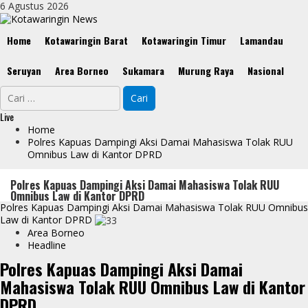
Skip
6 Agustus 2026
to
content
Primary
Home
Kotawaringin Barat
Kotawaringin Timur
Lamandau
Menu
Seruyan
Area Borneo
Sukamara
Murung Raya
Nasional
Cari
untuk:
Live
Home
Polres Kapuas Dampingi Aksi Damai Mahasiswa Tolak RUU
Omnibus Law di Kantor DPRD
Polres Kapuas Dampingi Aksi Damai Mahasiswa Tolak RUU
Omnibus Law di Kantor DPRD
Polres Kapuas Dampingi Aksi Damai Mahasiswa Tolak RUU Omnibus
Law di Kantor DPRD
Area Borneo
Headline
Polres Kapuas Dampingi Aksi Damai
Mahasiswa Tolak RUU Omnibus Law di Kantor
DPRD