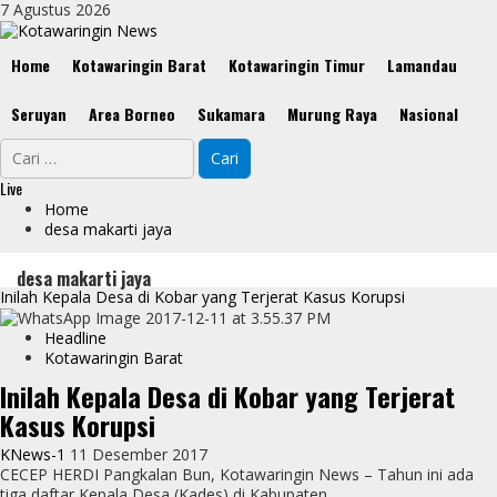
Skip
7 Agustus 2026
to
content
Primary
Home
Kotawaringin Barat
Kotawaringin Timur
Lamandau
Menu
Seruyan
Area Borneo
Sukamara
Murung Raya
Nasional
Cari
untuk:
Live
Home
desa makarti jaya
desa makarti jaya
Inilah Kepala Desa di Kobar yang Terjerat Kasus Korupsi
Headline
Kotawaringin Barat
Inilah Kepala Desa di Kobar yang Terjerat
Kasus Korupsi
KNews-1
11 Desember 2017
CECEP HERDI Pangkalan Bun, Kotawaringin News – Tahun ini ada
tiga daftar Kepala Desa (Kades) di Kabupaten...