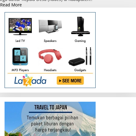
Read
Read More
more
about
Inilah
Kepala
Desa
di
Kobar
yang
Terjerat
Kasus
Korupsi