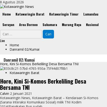
Skip
8 Agustus 2026
to
content
Primary
Home
Kotawaringin Barat
Kotawaringin Timur
Lamandau
Menu
Seruyan
Area Borneo
Sukamara
Murung Raya
Nasional
Cari
untuk:
Live
Home
Danramil 02/Kumai
Danramil 02/Kumai
Hore, Kini Si-Komos Berkeliling Desa Bersama TNI
Kotawaringin Barat
Hore, Kini Si-Komos Berkeliling Desa
Bersama TNI
Calvin
2 Januari 2021
Kotawaringin News, Kotawaringin Barat – Kendaraan Si-Komos
(Sarana Interaksi Komunikasi Sosial) milik TNI Kodim
1014/Pangkalan Bun sudah...