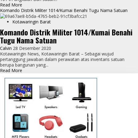
Read
Read More
more
Komando Distrik Militer 1014/Kumai Benahi Tugu Nama Satuan
about
Hore,
Kotawaringin Barat
Kini
Komando Distrik Militer 1014/Kumai Benahi
Si-
Tugu Nama Satuan
Komos
Berkeliling
Calvin
28 Desember 2020
Desa
Kotawaringin News, Kotawaringin Barat – Sebagai wujud
Bersama
pertanggung jawaban dalam perawatan atas inventaris satuan
TNI
berupa bangunan yang...
Read
Read More
more
about
Komando
Distrik
Militer
1014/Kumai
Benahi
Tugu
Nama
Satuan