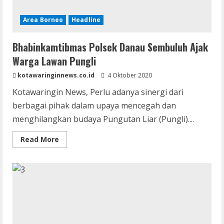
Area Borneo
Headline
Bhabinkamtibmas Polsek Danau Sembuluh Ajak
Warga Lawan Pungli
kotawaringinnews.co.id
4 Oktober 2020
Kotawaringin News, Perlu adanya sinergi dari
berbagai pihak dalam upaya mencegah dan
menghilangkan budaya Pungutan Liar (Pungli)....
Read
Read More
more
about
Bhabinkamtibmas
Polsek
Danau
Sembuluh
Ajak
Warga
Lawan
Pungli