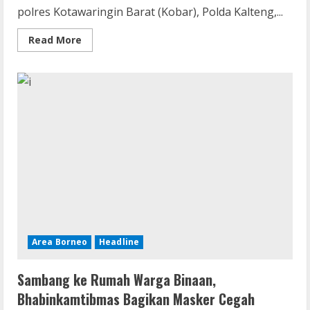
polres Kotawaringin Barat (Kobar), Polda Kalteng,...
Read
Read More
more
about
Bhabinkamtibmas
Polsek
Arsel
Dampingi
Penyaluran
Bantuan
Oleh
Bhayangkari
Area Borneo
Headline
Sambang ke Rumah Warga Binaan,
Bhabinkamtibmas Bagikan Masker Cegah