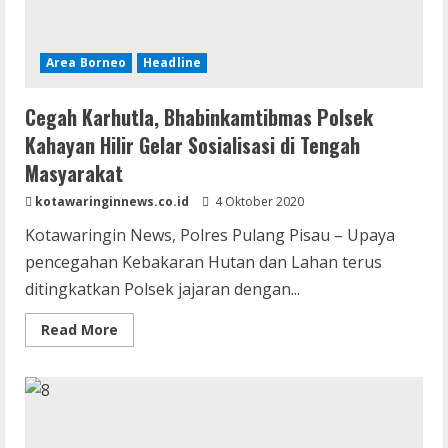
Area Borneo
Headline
Cegah Karhutla, Bhabinkamtibmas Polsek
Kahayan Hilir Gelar Sosialisasi di Tengah
Masyarakat
kotawaringinnews.co.id
4 Oktober 2020
Kotawaringin News, Polres Pulang Pisau – Upaya
pencegahan Kebakaran Hutan dan Lahan terus
ditingkatkan Polsek jajaran dengan...
Read
Read More
more
about
Cegah
Karhutla,
Bhabinkamtibmas
Polsek
Kahayan
Hilir