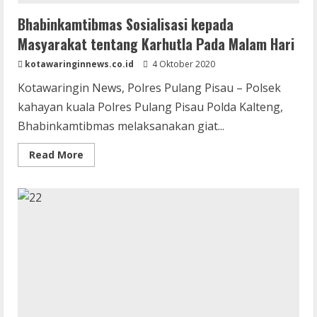
Bhabinkamtibmas Sosialisasi kepada
Masyarakat tentang Karhutla Pada Malam Hari
kotawaringinnews.co.id
4 Oktober 2020
Kotawaringin News, Polres Pulang Pisau – Polsek
kahayan kuala Polres Pulang Pisau Polda Kalteng,
Bhabinkamtibmas melaksanakan giat...
Read
Read More
more
about
Bhabinkamtibmas
Sosialisasi
kepada
Masyarakat
tentang
Karhutla
Pada
Malam
Hari