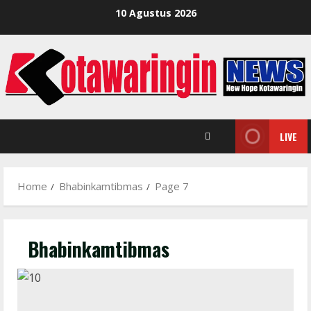
Skip
10 Agustus 2026
to
content
LIVE
Home
Bhabinkamtibmas
Page 7
Bhabinkamtibmas