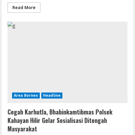
Read
Read More
more
about
Bhabinkamtibmas
Lakukan
Sosialisasi
Saber
Pungli
Kepada
Masyarakat
dalam
Suasana
Pandemi
Covid-
19
Area Borneo
Headline
Cegah Karhutla, Bhabinkamtibmas Polsek
Kahayan Hilir Gelar Sosialisasi Ditengah
Masyarakat