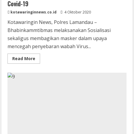
Covid-19
kotawaringinnews.co.id
4 Oktober 2020
Kotawaringin News, Polres Lamandau –
Bhabinkammtibmas melaksanakan Sosialisasi
sekaligus membagikan masker dalam upaya
mencegah penyebaran wabah Virus...
Read
Read More
more
about
Sambang
ke
Rumah
Warga
Binaan,
Bhabinkamtibmas
Bagikan
Masker
Cegah
Covid-
19