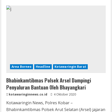
about
Pastikan
Tepat
Sasaran
Bhabinkamtibmas
Bripka
Ramot
Kawal
Pembagian
BLT
Area Borneo
Headline
Kotawaringin Barat
Bhabinkamtibmas Polsek Arsel Dampingi
Penyaluran Bantuan Oleh Bhayangkari
kotawaringinnews.co.id
4 Oktober 2020
Kotawaringin News, Polres Kobar –
Bhabinkamtibmas Polsek Arut Selatan (Arsel) jajaran