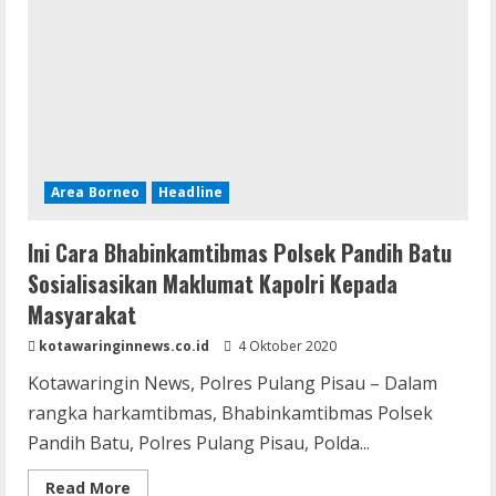
Gelar
Sosialisasi
di
Tengah
Masyarakat
Area Borneo
Headline
Ini Cara Bhabinkamtibmas Polsek Pandih Batu
Sosialisasikan Maklumat Kapolri Kepada
Masyarakat
kotawaringinnews.co.id
4 Oktober 2020
Kotawaringin News, Polres Pulang Pisau – Dalam
rangka harkamtibmas, Bhabinkamtibmas Polsek
Pandih Batu, Polres Pulang Pisau, Polda...
Read
Read More