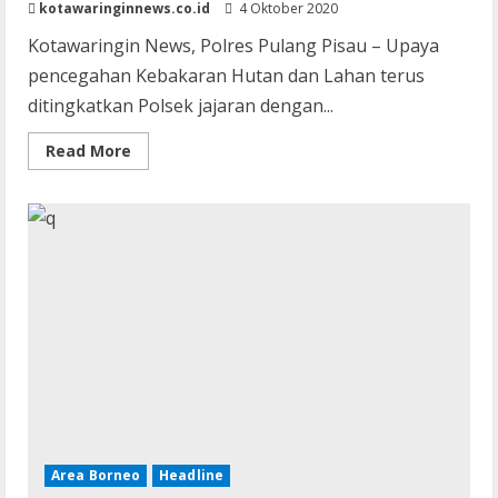
kotawaringinnews.co.id
4 Oktober 2020
Kotawaringin News, Polres Pulang Pisau – Upaya
pencegahan Kebakaran Hutan dan Lahan terus
ditingkatkan Polsek jajaran dengan...
Read
Read More
more
about
Cegah
Karhutla,
Bhabinkamtibmas
Polsek
Kahayan
Hilir
Gelar
Sosialisasi
Ditengah
Masyarakat
Area Borneo
Headline