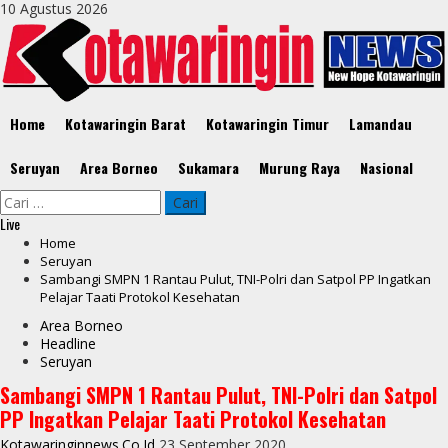
Skip
10 Agustus 2026
to
content
Primary
Home
Kotawaringin Barat
Kotawaringin Timur
Lamandau
Menu
Seruyan
Area Borneo
Sukamara
Murung Raya
Nasional
Cari
untuk:
Live
Home
Seruyan
Sambangi SMPN 1 Rantau Pulut, TNI-Polri dan Satpol PP Ingatkan
Pelajar Taati Protokol Kesehatan
Area Borneo
Headline
Seruyan
Sambangi SMPN 1 Rantau Pulut, TNI-Polri dan Satpol
PP Ingatkan Pelajar Taati Protokol Kesehatan
Kotawaringinnews.co.id
23 September 2020