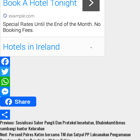
F
a
T
c
w
W
Share
e
i
h
M
b
t
a
e
Continue
o
t
t
s
Previous:
Sosialisasi Saber Pungli Dan Protokol kesehatan, Bhabinkamtibmas
S
Reading
sambangi kantor Kelurahan
o
e
s
s
Next:
Personil Polres Kotim bersama TNI dan Satpol PP Laksanakan Pengamanan
h