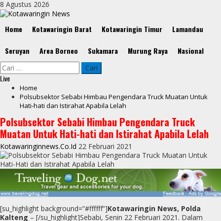
Skip
8 Agustus 2026
to
content
Primary
Home
Kotawaringin Barat
Kotawaringin Timur
Lamandau
Menu
Seruyan
Area Borneo
Sukamara
Murung Raya
Nasional
Cari
untuk:
Live
Home
Polsubsektor Sebabi Himbau Pengendara Truck Muatan Untuk
Hati-hati dan Istirahat Apabila Lelah
Polsubsektor Sebabi Himbau Pengendara Truck
Muatan Untuk Hati-hati dan Istirahat Apabila Lelah
Kotawaringinnews.co.id
22 Februari 2021
[su_highlight background=”#ffffff”]
Kotawaringin News, Polda
Kalteng
– [/su_highlight]Sebabi, Senin 22 Februari 2021. Dalam