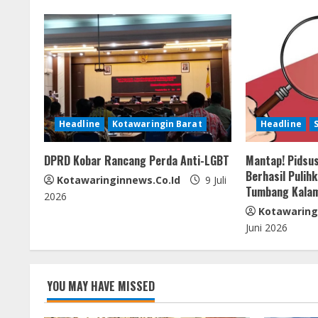
n
u
e
R
Headline
Kotawaringin Barat
Headline
e
DPRD Kobar Rancang Perda Anti-LGBT
Mantap! Pidsus
a
Berhasil Pulih
Kotawaringinnews.co.id
9 Juli
Tumbang Kala
d
2026
Kotawaring
i
Juni 2026
n
g
YOU MAY HAVE MISSED