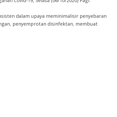
an Covid-19, Selasa (06/10/2020) Pagi.
nsisten dalam upaya meminimalisir penyebaran
angan, penyemprotan disinfektan, membuat