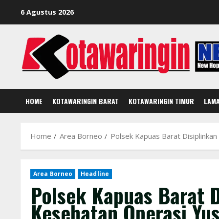
Skip
6 Agustus 2026
to
content
HOME
KOTAWARINGIN BARAT
KOTAWARINGIN TIMUR
LAM
Home
Area Borneo
Polsek Kapuas Barat Disiplinkan
Area Borneo
Headline
Polsek Kapuas Barat D
Kesehatan Operasi Yus