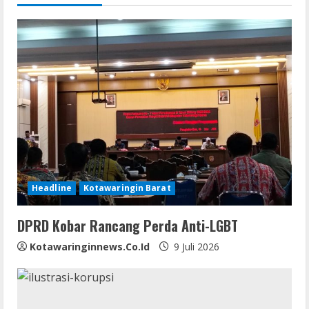
e
R
e
a
d
i
n
Headline
Kotawaringin Barat
g
DPRD Kobar Rancang Perda Anti-LGBT
Kotawaringinnews.co.id
9 Juli 2026