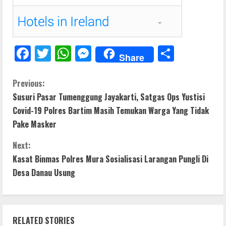
F
T
W
M
S
Share
ac
w
h
e
h
e
itt
at
ss
ar
C
Previous:
Susuri Pasar Tumenggung Jayakarti, Satgas Ops Yustisi
b
er
s
e
e
o
Covid-19 Polres Bartim Masih Temukan Warga Yang Tidak
o
A
n
n
Pake Masker
o
p
g
t
Next:
k
p
er
Kasat Binmas Polres Mura Sosialisasi Larangan Pungli Di
i
Desa Danau Usung
n
u
RELATED STORIES