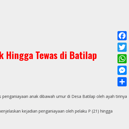
F
k Hingga Tewas di Batilap
a
T
c
w
W
e
i
h
M
b
t
a
e
o
S
t
t
s penganiayaan anak dibawah umur di Desa Batilap oleh ayah tirinya
s
o
h
e
s
s
k
a
menjelaskan kejadian penganiayaan oleh pelaku P (21) hingga
r
A
e
r
p
n
e