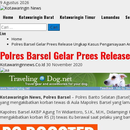
Skip
9 Agustus 2026
to
content
Primary
Home
Kotawaringin Barat
Kotawaringin Timur
Lamandau
Se
Menu
Cari
untuk:
Live
Home
Polres Barsel Gelar Prees Release Ungkap Kasus Penganiayaan An
Polres Barsel Gelar Prees Relea
Kotawaringinnews.co.id
30 November 2020
Kotawaringin News, Polres Barsel
– Polres Barito Selatan (Barse
yang mengakibatkan korban tewas di Aula Mapolres Barsel yang lama J
Kapolres Barsel AKBP Agung Tri Widiantoro, S.I.K., M.H., Didamping
mengakibatkan korban RS (3) tewas itu berawal saat pelaku yang baru