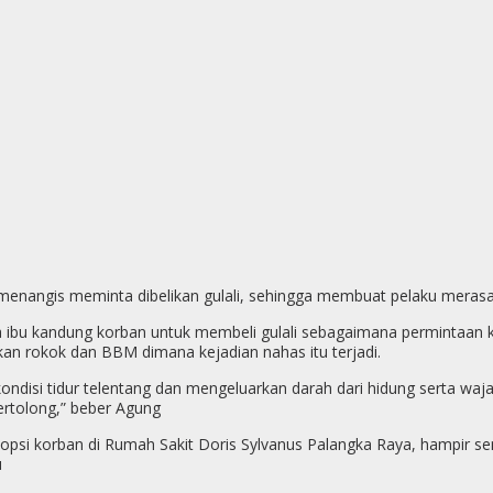
enangis meminta dibelikan gulali, sehingga membuat pelaku merasa 
a ibu kandung korban untuk membeli gulali sebagaimana permintaan 
an rokok dan BBM dimana kejadian nahas itu terjadi.
disi tidur telentang dan mengeluarkan darah dari hidung serta wajah 
ertolong,” beber Agung
otopsi korban di Rumah Sakit Doris Sylvanus Palangka Raya, hampir s
u