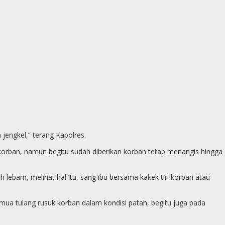
p
g
e
r
jengkel,” terang Kapolres.
korban, namun begitu sudah diberikan korban tetap menangis hingga
lebam, melihat hal itu, sang ibu bersama kakek tiri korban atau
emua tulang rusuk korban dalam kondisi patah, begitu juga pada