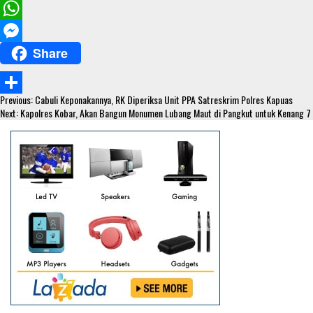
a
T
c
w
W
Share
e
i
h
M
b
t
a
e
Continue
o
t
t
s
Previous:
Cabuli Keponakannya, RK Diperiksa Unit PPA Satreskrim Polres Kapuas
S
Reading
Next:
Kapolres Kobar, Akan Bangun Monumen Lubang Maut di Pangkut untuk Kenang 7
o
e
s
s
h
k
r
A
e
a
p
n
r
p
g
e
e
r