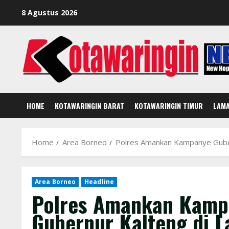
Skip
8 Agustus 2026
to
content
HOME
KOTAWARINGIN BARAT
KOTAWARINGIN TIMUR
LAM
Home
Area Borneo
Polres Amankan Kampanye Guber
Area Borneo
Headline
Polres Amankan Kamp
Gubernur Kalteng di 