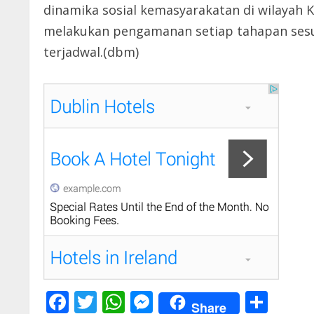
dinamika sosial kemasyarakatan di wilayah
melakukan pengamanan setiap tahapan sesu
terjadwal.(dbm)
F
T
W
M
S
Share