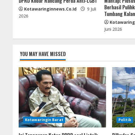
DPRD Kobar Rancang Perda Anti-LGBT
Mantap! Pidsus
a
Berhasil Pulih
Kotawaringinnews.co.id
9 Juli
Tumbang Kala
d
2026
Kotawaring
i
Juni 2026
n
g
YOU MAY HAVE MISSED
Kotawaringin Barat
Politik