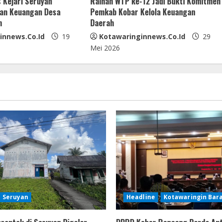
 Kejari Seruyan
Raihan WTP ke-12 Jadi Bukti Komitmen
kan Keuangan Desa
Pemkab Kobar Kelola Keuangan
m
Daerah
innews.co.id
19
Kotawaringinnews.co.id
29
Mei 2026
Seruyan
Headline
Kotawaringin Bar