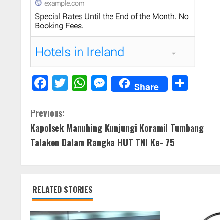
F
T
W
M
S
Share
ac
w
h
e
h
e
itt
at
ss
ar
C
Previous:
b
er
s
e
e
Kapolsek Manuhing Kunjungi Koramil Tumbang
o
o
A
n
Talaken Dalam Rangka HUT TNI Ke- 75
n
o
p
g
t
k
p
er
RELATED STORIES
i
n