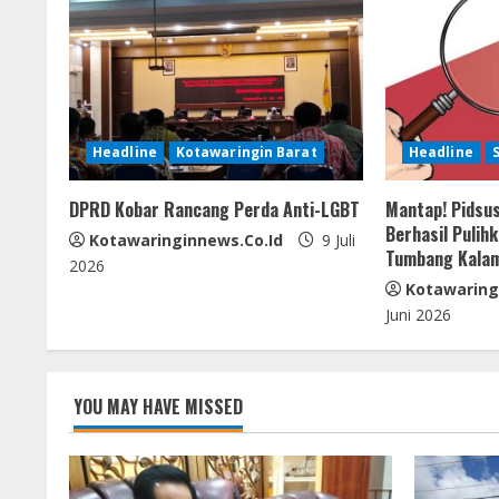
u
e
R
Headline
Kotawaringin Barat
Headline
e
DPRD Kobar Rancang Perda Anti-LGBT
Mantap! Pidsus
a
Berhasil Pulih
Kotawaringinnews.co.id
9 Juli
Tumbang Kala
d
2026
Kotawaring
i
Juni 2026
n
g
YOU MAY HAVE MISSED