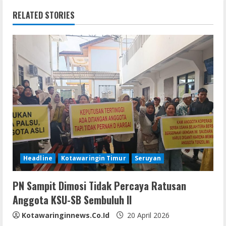
i
RELATED STORIES
n
u
e
R
e
a
d
Headline
Kotawaringin Timur
Seruyan
i
PN Sampit Dimosi Tidak Percaya Ratusan
n
Anggota KSU-SB Sembuluh II
g
Kotawaringinnews.co.id
20 April 2026