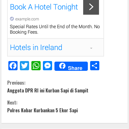
F
T
W
M
S
Share
ac
w
h
e
h
e
itt
at
ss
ar
C
Previous:
Anggota DPR RI ini Kurban Sapi di Sampit
b
er
s
e
e
o
o
A
n
Next:
n
o
p
g
Polres Kobar Kurbankan 5 Ekor Sapi
t
k
p
er