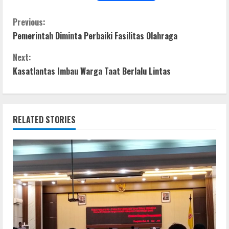
ac
w
h
e
h
e
itt
at
ss
ar
C
Previous:
Pemerintah Diminta Perbaiki Fasilitas Olahraga
b
er
s
e
e
o
o
A
n
Next:
n
o
p
g
Kasatlantas Imbau Warga Taat Berlalu Lintas
t
k
p
er
i
RELATED STORIES
n
u
e
R
e