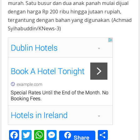
murah. Satu busur dan dua anak panah mulai dijual
dengan harga Rp 200 ribu hingga jutaan rupiah,
tergantung dengan bahan yang digunakan. (Achmad
Syihabuddin/KNews-3)
F
T
W
M
S
Share