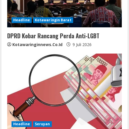
a
d
Headline
Kotawaringin Barat
i
DPRD Kobar Rancang Perda Anti-LGBT
n
Kotawaringinnews.co.id
9 Juli 2026
g
Headline
Seruyan