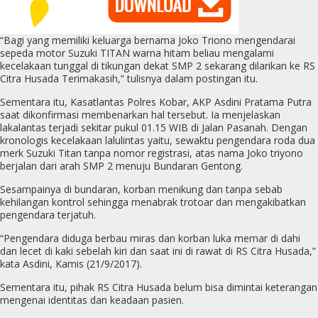
“Bagi yang memiliki keluarga bernama Joko Triono mengendarai
sepeda motor Suzuki TITAN warna hitam beliau mengalami
kecelakaan tunggal di tikungan dekat SMP 2 sekarang dilarikan ke RS
Citra Husada Terimakasih,” tulisnya dalam postingan itu.
Sementara itu, Kasatlantas Polres Kobar, AKP Asdini Pratama Putra
saat dikonfirmasi membenarkan hal tersebut. Ia menjelaskan
lakalantas terjadi sekitar pukul 01.15 WIB di Jalan Pasanah. Dengan
kronologis kecelakaan lalulintas yaitu, sewaktu pengendara roda dua
merk Suzuki Titan tanpa nomor registrasi, atas nama Joko triyono
berjalan dari arah SMP 2 menuju Bundaran Gentong.
Sesampainya di bundaran, korban menikung dan tanpa sebab
kehilangan kontrol sehingga menabrak trotoar dan mengakibatkan
pengendara terjatuh.
“Pengendara diduga berbau miras dan korban luka memar di dahi
dan lecet di kaki sebelah kiri dan saat ini di rawat di RS Citra Husada,”
kata Asdini, Kamis (21/9/2017).
Sementara itu, pihak RS Citra Husada belum bisa dimintai keterangan
mengenai identitas dan keadaan pasien.