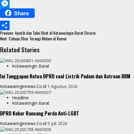
c
w
W
Share
e
i
h
M
b
t
a
e
Continue
o
t
t
s
Previous:
Apotik dan Toko Obat di Kotawaringin Barat Dirazia
S
Reading
Next:
Cahaya Obor Terangi Malam di Kumai
o
e
s
s
h
Related Stories
k
r
A
e
a
p
n
r
Kotawaringin Barat
p
g
e
Ini Tanggapan Ketua DPRD soal Listrik Padam dan Antrean BBM
e
Kotawaringinnews.co.id
1 Agustus 2026
r
Headline
Kotawaringin Barat
DPRD Kobar Rancang Perda Anti-LGBT
Kotawaringinnews.co.id
9 Juli 2026