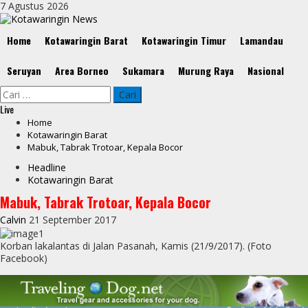
Skip
7 Agustus 2026
to
content
Primary
Home
Kotawaringin Barat
Kotawaringin Timur
Lamandau
Menu
Seruyan
Area Borneo
Sukamara
Murung Raya
Nasional
Cari
untuk:
Live
Home
Kotawaringin Barat
Mabuk, Tabrak Trotoar, Kepala Bocor
Headline
Kotawaringin Barat
Mabuk, Tabrak Trotoar, Kepala Bocor
Calvin
21 September 2017
Korban lakalantas di Jalan Pasanah, Kamis (21/9/2017). (Foto
Facebook)