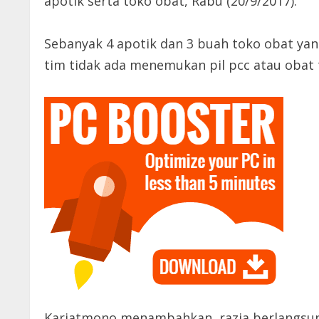
apotik serta toko obat, Rabu (20/9/2017).
Sebanyak 4 apotik dan 3 buah toko obat yan
tim tidak ada menemukan pil pcc atau obat t
Kariatmono menambahkan, razia berlangsung 