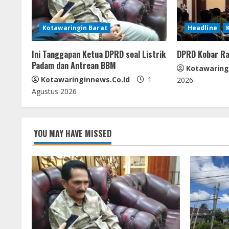
R
Kotawaringin Barat
Headline
e
Ini Tanggapan Ketua DPRD soal Listrik
DPRD Kobar Ra
a
Padam dan Antrean BBM
Kotawaring
d
Kotawaringinnews.co.id
1
2026
Agustus 2026
i
n
YOU MAY HAVE MISSED
g