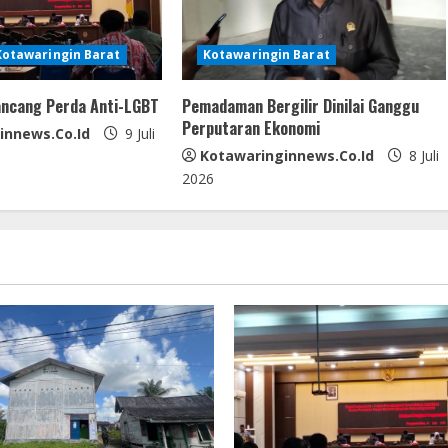
Kotawaringin Barat
Kotawaringin Barat
ncang Perda Anti-LGBT
Pemadaman Bergilir Dinilai Ganggu
Perputaran Ekonomi
innews.co.id
9 Juli
Kotawaringinnews.co.id
8 Juli
2026