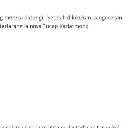
g mereka datangi. “Setelah dilakukan pengecekan
erlarang lainnya,” ucap Kariatmono.
selama tiga jam. “Kita mulai tadi sekitar pukul