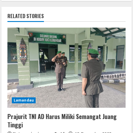
n
RELATED STORIES
u
e
R
e
a
d
i
Lamandau
n
Prajurit TNI AD Harus Miliki Semangat Juang
g
Tinggi