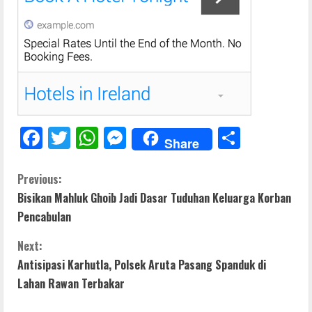
F
T
W
M
S
Share
ac
w
h
e
h
e
itt
at
ss
ar
C
Previous:
Bisikan Mahluk Ghoib Jadi Dasar Tuduhan Keluarga Korban
b
er
s
e
e
o
Pencabulan
o
A
n
n
o
p
g
Next:
t
Antisipasi Karhutla, Polsek Aruta Pasang Spanduk di
k
p
er
Lahan Rawan Terbakar
i