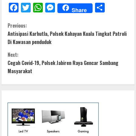
F
T
W
M
S
Share
ac
w
h
e
h
e
itt
at
ss
ar
C
Previous:
Antisipasi Karhutla, Polsek Kahayan Kuala Tingkat Patroli
b
er
s
e
e
o
Di Kawasan penduduk
o
A
n
n
o
p
g
Next:
t
Cegah Covid-19, Polsek Jabiren Raya Gencar Sambang
k
p
er
Masyarakat
i
n
u
e
R