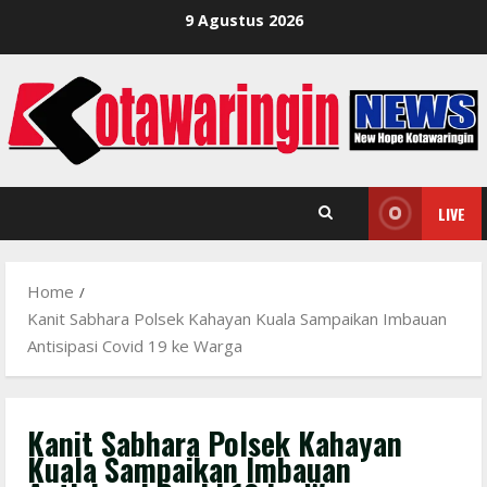
Skip
9 Agustus 2026
to
content
LIVE
Home
Kanit Sabhara Polsek Kahayan Kuala Sampaikan Imbauan
Antisipasi Covid 19 ke Warga
Kanit Sabhara Polsek Kahayan
Kuala Sampaikan Imbauan