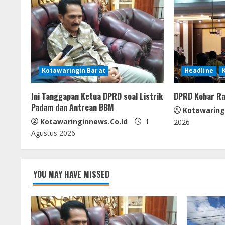
n
u
e
Kotawaringin Barat
Headline
R
e
Ini Tanggapan Ketua DPRD soal Listrik
DPRD Kobar Ra
Padam dan Antrean BBM
Kotawaring
a
Kotawaringinnews.co.id
1
2026
Agustus 2026
d
i
YOU MAY HAVE MISSED
n
g