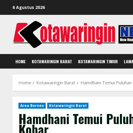
Skip
6 Agustus 2026
to
content
HOME
KOTAWARINGIN BARAT
KOTAWARINGIN TIMUR
LAM
Home
Kotawaringin Barat
Hamdhani Temui Puluhan 
Area Borneo
Kotawaringin Barat
Hamdhani Temui Puluh
Kobar