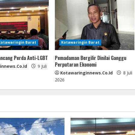
Kotawaringin Barat
Kotawaringin Barat
ncang Perda Anti-LGBT
Pemadaman Bergilir Dinilai Ganggu
Perputaran Ekonomi
innews.co.id
9 Juli
Kotawaringinnews.co.id
8 Juli
2026