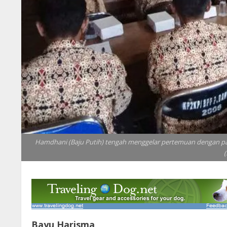
Hamdhani (Baju Putih) tengah menggelar pertemuan dengan pa
(
Bayu Harisma