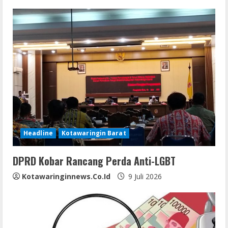
e
R
e
a
d
i
Headline
Kotawaringin Barat
n
DPRD Kobar Rancang Perda Anti-LGBT
g
Kotawaringinnews.co.id
9 Juli 2026