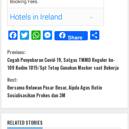
F
T
W
M
S
Share
ac
w
h
e
h
e
itt
at
ss
ar
C
Previous:
Cegah Penyebaran Covid-19, Satgas TMMD Reguler ke-
b
er
s
e
e
o
109 Kodim 1015/Spt Tetap Gunakan Masker saat Bekerja
o
A
n
n
o
p
g
Next:
t
Bersama Relawan Pasar Besar, Aipda Agus Rutin
k
p
er
Sosialisasikan Prokes dan 3M
i
n
RELATED STORIES
u