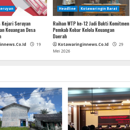
Seruyan
Headline
Kotawaringin Barat
 Kejari Seruyan
Raihan WTP ke-12 Jadi Bukti Komitmen
kan Keuangan Desa
Pemkab Kobar Kelola Keuangan
m
Daerah
innews.co.id
19
Kotawaringinnews.co.id
29
Mei 2026