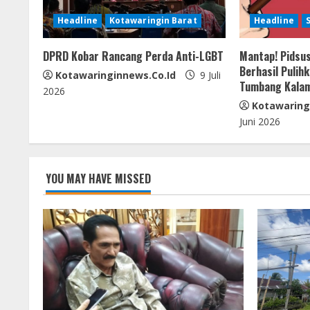
R
Headline
Kotawaringin Barat
Headline
e
DPRD Kobar Rancang Perda Anti-LGBT
Mantap! Pidsus
a
Berhasil Pulih
Kotawaringinnews.co.id
9 Juli
Tumbang Kala
d
2026
Kotawaring
i
Juni 2026
n
g
YOU MAY HAVE MISSED