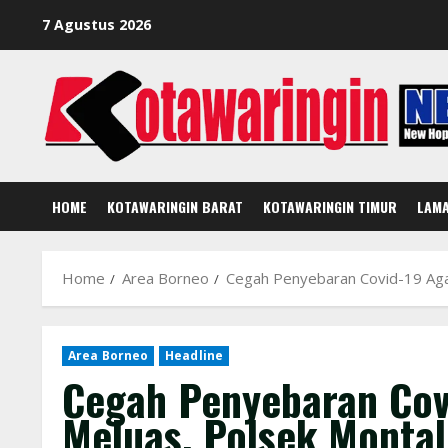
Skip
7 Agustus 2026
to
content
HOME
KOTAWARINGIN BARAT
KOTAWARINGIN TIMUR
LAM
Home
Area Borneo
Cegah Penyebaran Covid-19 Agar
Area Borneo
Headline
Cegah Penyebaran Cov
Meluas, Polsek Montal