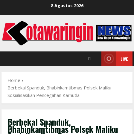
Skip
8 Agustus 2026
to
content
LIVE
Home
Berbekal Spanduk, Bhabinkamtibmas Polsek Maliku
Sosialisasikan Pencegahan Karhutla
Berbekal Spanduk,
Bhabinkamtibmas Polsek Maliku