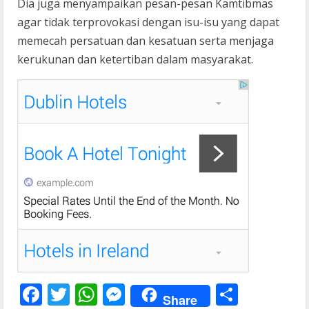
Dia juga menyampaikan pesan-pesan Kamtibmas
agar tidak terprovokasi dengan isu-isu yang dapat
memecah persatuan dan kesatuan serta menjaga
kerukunan dan ketertiban dalam masyarakat.
F
T
W
M
S
Share