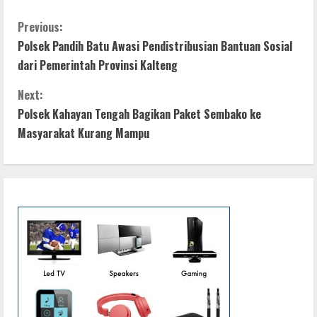
ac
w
h
e
h
e
itt
at
ss
ar
C
Previous:
Polsek Pandih Batu Awasi Pendistribusian Bantuan Sosial
b
er
s
e
e
o
dari Pemerintah Provinsi Kalteng
o
A
n
n
o
p
g
Next:
t
Polsek Kahayan Tengah Bagikan Paket Sembako ke
k
p
er
Masyarakat Kurang Mampu
i
n
u
e
R
e