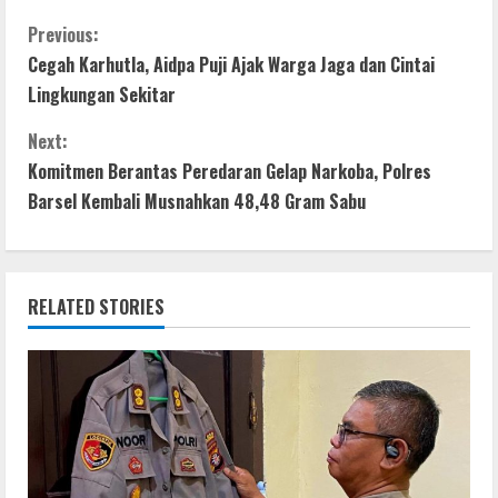
ac
w
h
e
h
e
itt
at
ss
ar
C
Previous:
Cegah Karhutla, Aidpa Puji Ajak Warga Jaga dan Cintai
b
er
s
e
e
o
Lingkungan Sekitar
o
A
n
n
o
p
g
Next:
t
Komitmen Berantas Peredaran Gelap Narkoba, Polres
k
p
er
Barsel Kembali Musnahkan 48,48 Gram Sabu
i
n
RELATED STORIES
u
e
R
e