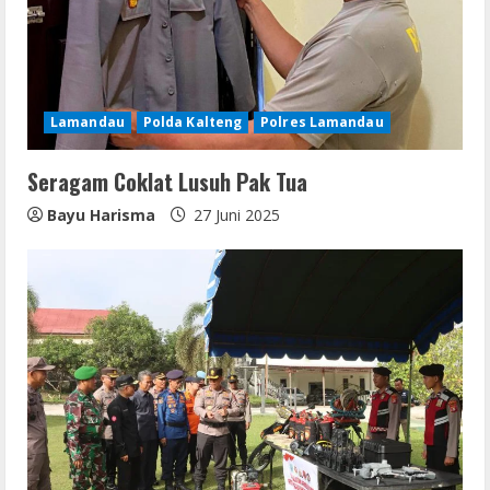
a
d
i
Lamandau
Polda Kalteng
Polres Lamandau
n
Seragam Coklat Lusuh Pak Tua
g
Bayu Harisma
27 Juni 2025