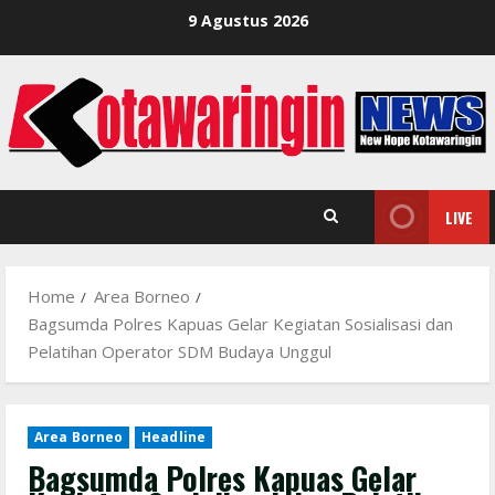
Skip
9 Agustus 2026
to
content
LIVE
Home
Area Borneo
Bagsumda Polres Kapuas Gelar Kegiatan Sosialisasi dan
Pelatihan Operator SDM Budaya Unggul
Area Borneo
Headline
Bagsumda Polres Kapuas Gelar