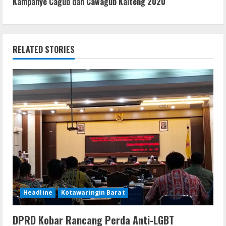
Kampanye Cagub dan Cawagub Kalteng 2020
i
n
RELATED STORIES
u
e
R
e
a
d
i
Headline
Kotawaringin Barat
n
DPRD Kobar Rancang Perda Anti-LGBT
g