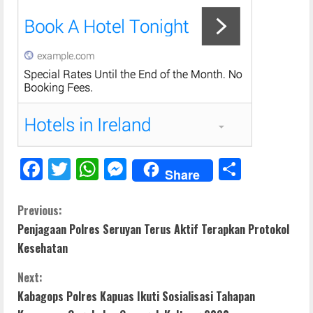
F
T
W
M
S
Share
ac
w
h
e
h
e
itt
at
ss
ar
C
Previous:
Penjagaan Polres Seruyan Terus Aktif Terapkan Protokol
b
er
s
e
e
o
Kesehatan
o
A
n
n
o
p
g
Next:
t
Kabagops Polres Kapuas Ikuti Sosialisasi Tahapan
k
p
er