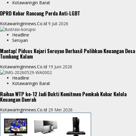
p
g
Kotawaringin Barat
e
e
DPRD Kobar Rancang Perda Anti-LGBT
r
Kotawaringinnews.co.id
9 Juli 2026
Headline
Seruyan
Mantap! Pidsus Kejari Seruyan Berhasil Pulihkan Keuangan Desa
Tumbang Kalam
Kotawaringinnews.co.id
19 Juni 2026
Headline
Kotawaringin Barat
Raihan WTP ke-12 Jadi Bukti Komitmen Pemkab Kobar Kelola
Keuangan Daerah
Kotawaringinnews.co.id
29 Mei 2026