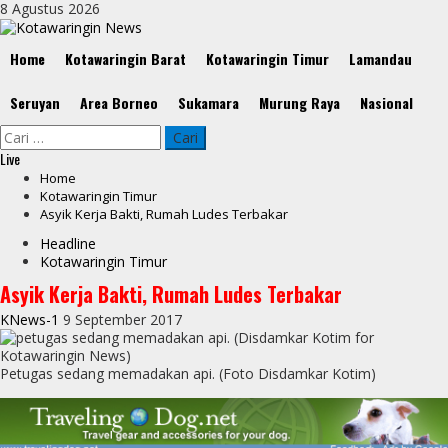
Skip
8 Agustus 2026
to
content
Primary
Home
Kotawaringin Barat
Kotawaringin Timur
Lamandau
Menu
Seruyan
Area Borneo
Sukamara
Murung Raya
Nasional
Cari
untuk:
Live
Home
Kotawaringin Timur
Asyik Kerja Bakti, Rumah Ludes Terbakar
Headline
Kotawaringin Timur
Asyik Kerja Bakti, Rumah Ludes Terbakar
KNews-1
9 September 2017
Petugas sedang memadakan api. (Foto Disdamkar Kotim)