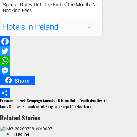
F
a
T
c
w
W
Share
e
i
h
M
b
t
a
e
Continue
o
t
t
s
Previous:
Polsek Cempaga Amankan Ribuan Butir Zenith dan Dextro
S
Reading
Next:
Operasi Katarak untuk Program Kerja 100 Hari Nurani
o
e
s
s
h
Related Stories
k
r
A
e
a
p
n
r
Headline