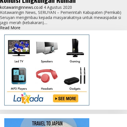
kotawaringinnews.co.id
4 Agustus 2020
Kotawaringin News, SERUYAN – Pemerintah Kabupaten (Pemkab)
Seruyan mengimbau kepada masyarakatnya untuk mewaspadai si
jago merah (kebakaran)....
Read
Read More
more
about
Waspada
Kebakaran,
Perhatikan
Situasi
dan
Kondisi
Lingkungan
Rumah