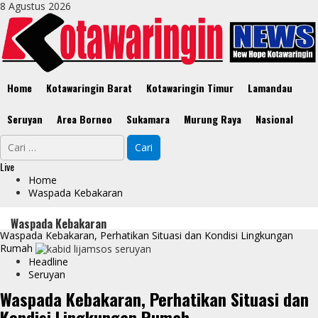
Skip
8 Agustus 2026
to
content
Primary
Home
Kotawaringin Barat
Kotawaringin Timur
Lamandau
Menu
Seruyan
Area Borneo
Sukamara
Murung Raya
Nasional
Cari
untuk:
Live
Home
Waspada Kebakaran
Waspada Kebakaran
Waspada Kebakaran, Perhatikan Situasi dan Kondisi Lingkungan
Rumah
Headline
Seruyan
Waspada Kebakaran, Perhatikan Situasi dan
Kondisi Lingkungan Rumah