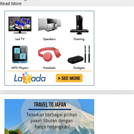
Read
Read More
more
about
Anggota
Polsek
Kahayan
Hilir
laksanakan
Penyemprotan
Disinfektan
di
Sekitaran
Stadion
H.M
Sanusi