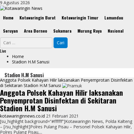
Skip
9 Agustus 2026
to
content
Primary
Home
Kotawaringin Barat
Kotawaringin Timur
Lamandau
Menu
Seruyan
Area Borneo
Sukamara
Murung Raya
Nasional
Cari
untuk:
Live
Home
Stadion H.M Sanusi
Stadion H.M Sanusi
Anggota Polsek Kahayan Hilir laksanakan Penyemprotan Disinfektan
di Sekitaran Stadion H.M Sanusi
Anggota Polsek Kahayan Hilir laksanakan
Penyemprotan Disinfektan di Sekitaran
Stadion H.M Sanusi
kotawaringinnews.co.id
21 Februari 2021
[su_highlight background=”#ffffff”]Kotawaringin News, Polda Kalteng
– [/su_highlight]Polres Pulang Pisau – Personel Polsek Kahayan Hilir,
Polres Pulang Pisau,...