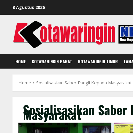
Skip
8 Agustus 2026
to
content
HOME
KOTAWARINGIN BARAT
KOTAWARINGIN TIMUR
LAM
Home
Sosialisasikan Saber Pungli Kepada Masyarakat
Sosialisasikan Saber
Masyarakat