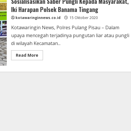
Sosialisasikan Saber Pungli Kepada Masyarakat,
Iki Harapan Polsek Banama Tingang
kotawaringinnews.co.id
15 Oktober 2020
Kotawaringin News, Polres Pulang Pisau – Dalam
upaya mencegah terjadinya pungutan liar atau pungli
di wilayah Kecamatan...
Read
Read More
more
about
Sosialisasikan
Saber
Pungli
Kepada
Masyarakat,
Iki
Harapan
Polsek
Banama
Tingang