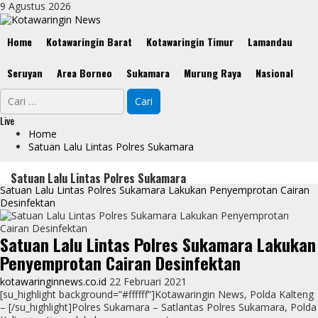
Skip
9 Agustus 2026
to
content
Primary
Home
Kotawaringin Barat
Kotawaringin Timur
Lamandau
Menu
Seruyan
Area Borneo
Sukamara
Murung Raya
Nasional
Cari
untuk:
Live
Home
Satuan Lalu Lintas Polres Sukamara
Satuan Lalu Lintas Polres Sukamara
Satuan Lalu Lintas Polres Sukamara Lakukan Penyemprotan Cairan
Desinfektan
Satuan Lalu Lintas Polres Sukamara Lakukan
Penyemprotan Cairan Desinfektan
kotawaringinnews.co.id
22 Februari 2021
[su_highlight background=”#ffffff”]Kotawaringin News, Polda Kalteng
– [/su_highlight]Polres Sukamara – Satlantas Polres Sukamara, Polda