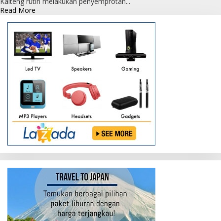
Kalteng rutin melakukan penyemprotan...
Read
Read More
more
about
Satuan
Lalu
Lintas
Polres
Sukamara
Lakukan
Penyemprotan
Cairan
Desinfektan