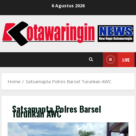
Skip
6 Agustus 2026
to
content
LIVE
Home
Satsamapta Polres Barsel Turunkan AWC
Satsamapta Polres Barsel
Turunkan AWC