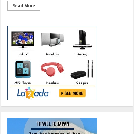
Read
Read More
more
about
Satsamapta
Polres
Barsel
Turunkan
AWC,
Sterilisasi
Jalan
Protokol
di
Buntok
Dengan
Disinfektan