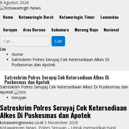
Skip
8 Agustus 2026
to
content
Primary
Home
Kotawaringin Barat
Kotawaringin Timur
Lamandau
Menu
Seruyan
Area Borneo
Sukamara
Murung Raya
Nasional
Cari
untuk:
Live
Home
Satreskrim Polres Seruyaj Cek Ketersediaan Alkes Di
Puskesmas dan Apotek
Satreskrim Polres Seruyaj Cek Ketersediaan Alkes Di
Puskesmas dan Apotek
Satreskrim Polres Seruyaj Cek Ketersediaan Alkes Di Puskesmas dan
Apotek
Seruyan
Satreskrim Polres Seruyaj Cek Ketersediaan
Alkes Di Puskesmas dan Apotek
kotawaringinnews.co.id
3 November 2020
Kotawaringin News, Polres Seruyan – Untuk memastikan hasil