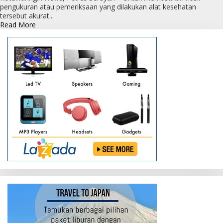
pengukuran atau pemeriksaan yang dilakukan alat kesehatan
tersebut akurat...
Read
Read More
more
about
Satreskrim
Polres
Seruyaj
Cek
Ketersediaan
Alkes
Di
Puskesmas
dan
Apotek