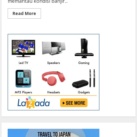
memantau kondisi banjir...
Read
Read More
more
about
Jalan
Raya
Km.
109
Terendam
Banjir,
Satlantas
Polres
Seruyan
Lakukan
Pengaturan
Lalu
Lintas